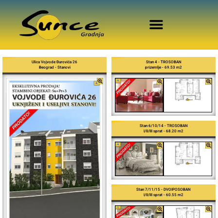
Ulica Vojvode Đurovića 26
Stan 4 - TROSOBAN
Beograd - Stanovi
prizemlje - 69.53 m2
Stan 6/10/14 - TROSOBAN
I/II/III sprat - 68.20 m2
Stan 7/11/15 - DVOIPOSOBAN
I/II/III sprat - 60.55 m2