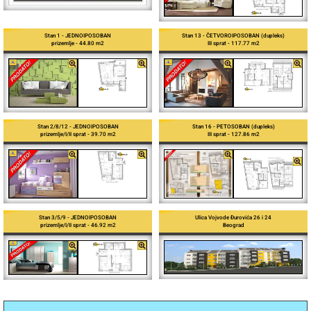
Stan 1 - JEDNOIPOSOBAN
Stan 13 - ČETVOROIPOSOBAN (dupleks)
prizemlje - 44.80 m2
III sprat - 117.77 m2
Stan 2/8/12 - JEDNOIPOSOBAN
Stan 16 - PETOSOBAN (dupleks)
prizemlje/I/II sprat - 39.70 m2
III sprat - 127.86 m2
Ulica Vojvode Đurovića 26 i 24
Stan 3/5/9 - JEDNOIPOSOBAN
Beograd
prizemlje/I/II sprat - 46.92 m2