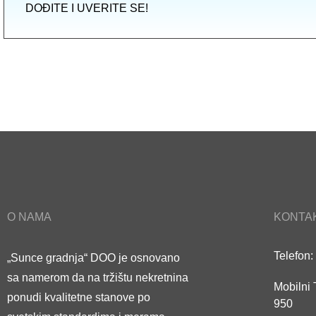
DOĐITE I UVERITE SE!
O NAMA
KONTA
Telefon:
„Sunce gradnja“ DOO je osnovano
sa namerom da na tržištu nekretnina
Mobilni 
ponudi kvalitetne stanove po
950