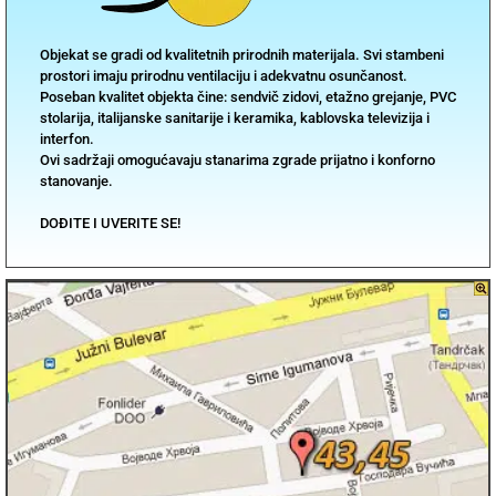
Objekat se gradi od kvalitetnih prirodnih materijala. Svi stambeni
prostori imaju prirodnu ventilaciju i adekvatnu osunčanost.
Poseban kvalitet objekta čine: sendvič zidovi, etažno grejanje, PVC
stolarija, italijanske sanitarije i keramika, kablovska televizija i
interfon.
Ovi sadržaji omogućavaju stanarima zgrade prijatno i konforno
stanovanje.
DOĐITE I UVERITE SE!