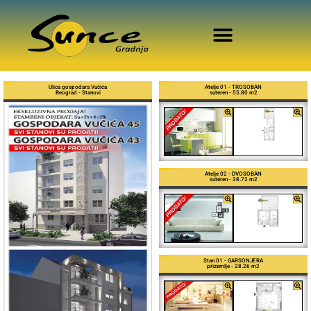
Ulica gospodara Vučića
Atelje 01 - TROSOBAN
Beograd - Stanovi
suteren - 55.80 m2
Atelje 02 - DVOSOBAN
suteren - 38.72 m2
Stan 01 - GARSONJERA
prizemlje - 28.26 m2