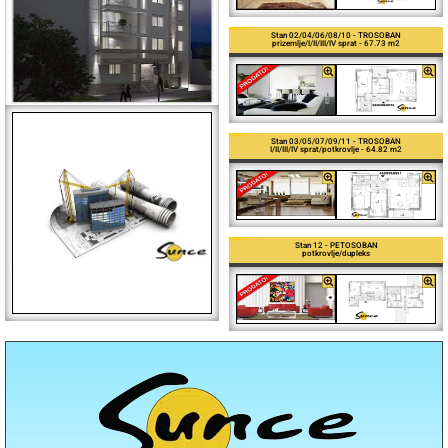
Stan 02/04/06/08/10 - TROSOBAN
prizemlje/I/II/III/IV sprat - 67.73 m2
Stan 03/05/07/09/11 - TROSOBAN
I/II/III/IV sprat/potkrovlje - 64.82 m2
Stan 12 - PETOSOBAN
potkrovlje/dupleks